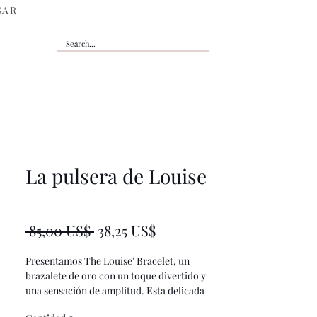
GAR
La pulsera de Louise
★
★
★
★
★
0
Precio
Precio
 85,00 US$ 
38,25 US$
de
Presentamos The Louise' Bracelet, un
oferta
brazalete de oro con un toque divertido y
una sensación de amplitud. Esta delicada
pieza desprende un aire bohemio que es