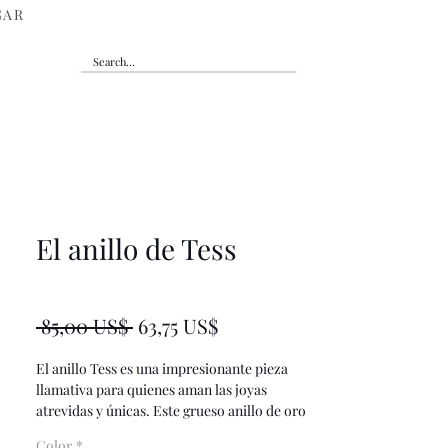
GAR
El anillo de Tess
★
★
★
★
★
0
Precio
Precio
 85,00 US$ 
63,75 US$
de
El anillo Tess es una impresionante pieza
oferta
llamativa para quienes aman las joyas
atrevidas y únicas. Este grueso anillo de oro
presenta un colgante único con una hermosa
Color
*